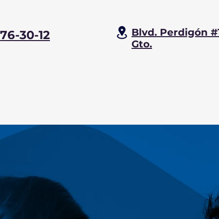
Blvd. Perdigón #
5
76-30-12
Gto.
ORAR DESARROLLOS
BLOG