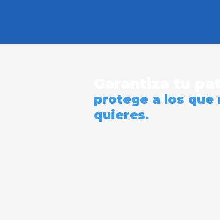
Garantiza tu pa
protege a los que
quieres
.
Blvd. Perdigón #1037 Azaha
residencial
León, Gto México C.P 37207
Oficina
(477)713.76.97/211.17
Ventas
(477)576.30.12
Horario de oficina