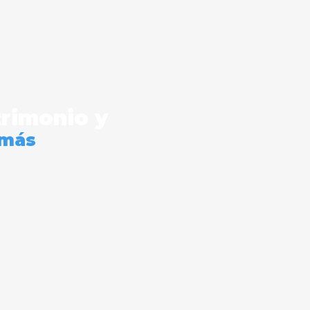
trimonio y
 más
res
.14/470.39.03