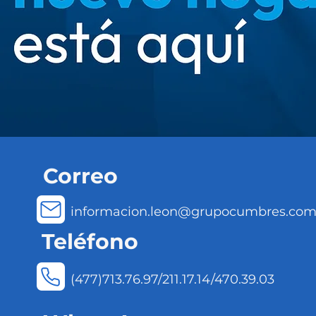
Correo
informacion.leon@grupocumbres.co
Teléfono
(477)713.76.97/211.17.14/470.39.03